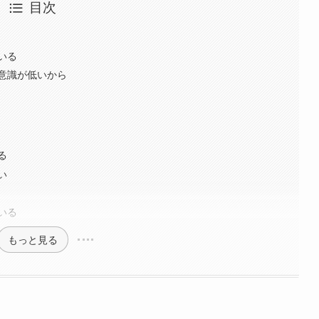
目次
いる
意識が低いから
る
い
いる
もっと見る