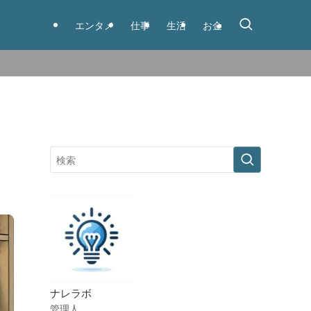
エンタメ
仕事
生活
お金
ナレラボ
管理人