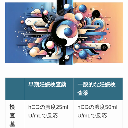
早期妊娠検査薬
一般的な妊娠検
査薬
検
hCGの濃度25mI
hCGの濃度50mI
査
U/mLで反応
U/mLで反応
基