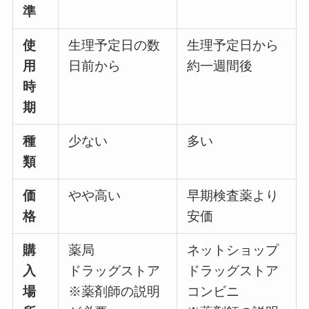
準
使
生理予定日の数
生理予定日から
用
日前から
約一週間後
時
期
種
少ない
多い
類
価
やや高い
早期検査薬より
格
安価
購
薬局
ネットショップ
入
ドラッグストア
ドラッグストア
場
※薬剤師の説明
コンビニ