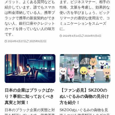
メリット、よくある質問なども
ます。ビジネスマナー、相手の
紹介しています。誰でもスマホ
性格、文脈を考慮し、効果的な
は料金滞納している人、携帯ブ
使い方を学びましょう。ビック
ラックで携帯の新規契約ができ
リマークの適切な使用法で、コ
ない人、銀行口座やクレジット
ミュニケーションをスムーズ
カードを持っていない人の味方
に。
です。
2024年4月14日
2024年5月4日
2024年4月27日
2025年6月2日
仕事
生活
日本の企業はブラックばか
【ファン必見】SKZOOの
り？事前に知っておくべき
ぬいぐるみの偽物の見分け
真実と対策！
方を紹介！
日本のブラック企業の実態と対
SKZOOぬいぐるみの偽物を見