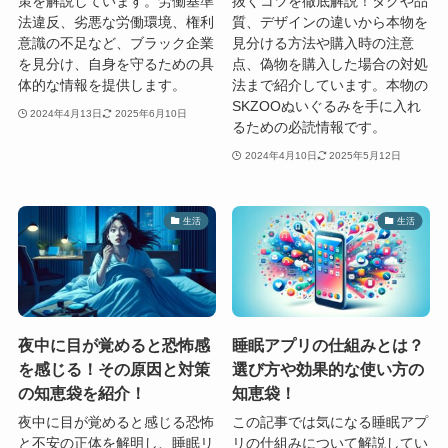
策を解説しています。労働基準
抜くコツを徹底解説！タグや品
法違反、劣悪な労働環境、権利
質、デザインの違いから本物を
意識の不足など、ブラック企業
見分ける方法や購入時の注意
を見分け、自身を守るための具
点、偽物を購入した場合の対処
体的な情報を提供します。
法まで紹介しています。本物の
SKZOOぬいぐるみを手に入れ
2024年4月13日
2025年6月10日
るための必読情報です。
2024年4月10日
2025年5月12日
生活
生活
夜中に目が覚めると恐怖感
睡眠アプリの仕組みとは？
を感じる！その原因と対策
選び方や効果的な使い方の
の知恵袋を紹介！
知恵袋！
夜中に目が覚めると感じる恐怖
この記事では気になる睡眠アプ
と不安の正体を解明し、睡眠リ
リの仕組みについて解説してい