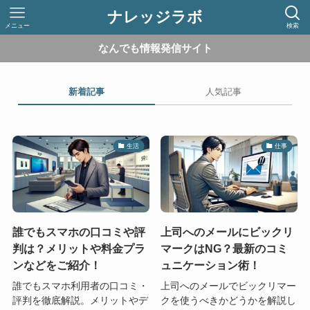
ナレッジラボ
メニュー
検索
なんでも情報発信サイト
新着記事
人気記事
生活
仕事
誰でもスマホの口コミや評
上司へのメールにビックリ
判は？メリットや料金プラ
マークはNG？最新のコミ
ンなどをご紹介！
ュニケーション術！
誰でもスマホ利用者の口コミ・
上司へのメールでビックリマー
評判を徹底解説。メリットやデ
クを使うべきかどうかを解説し